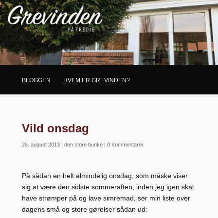
BLOGGEN
HVEM ER GREVINDEN?
Vild onsdag
28. august 2013
|
den store bunke
|
0 Kommentarer
På sådan en helt almindelig onsdag, som måske viser
sig at være den sidste sommeraften, inden jeg igen skal
have strømper på og lave simremad, ser min liste over
dagens små og store gørelser sådan ud: