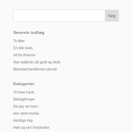
Seneste indlæg
To titler
En lille buks
Alt fra firserne
Nye batterier på godt og skidt
Blomsterhandlernes ukrudt
Kategorier
At have have
Betragtninger
Da jeg var barn
den store bunke
Heldige mig
Hørt og set i forbifarten