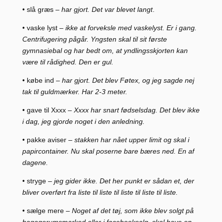
• slå græs
– har gjort. Det var blevet langt
.
• vaske lyst
– ikke at forveksle med vaskelyst. Er i gang.
Centrifugering pågår. Yngsten skal til sit første
gymnasiebal og har bedt om, at yndlingsskjorten kan
være til rådighed. Den er gul.
• købe ind
– har gjort. Det blev Føtex, og jeg sagde nej
tak til guldmærker. Har 2-3 meter.
• gave til Xxxx
– Xxxx har snart fødselsdag. Det blev ikke
i dag, jeg gjorde noget i den anledning.
• pakke aviser
– stakken har nået upper limit og skal i
papircontainer. Nu skal poserne bare bæres ned. En af
dagene.
• stryge
– jeg gider ikke. Det her punkt er sådan et, der
bliver overført fra liste til liste til liste til liste til liste.
• sælge mere
– Noget af det tøj, som ikke blev solgt på