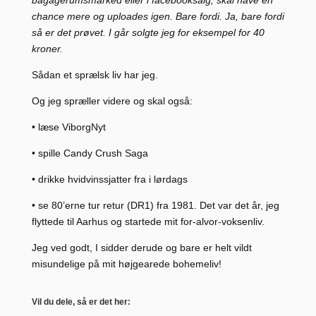
bagagerumsmarked eller i facebooksalg, skal have en
chance mere og uploades igen. Bare fordi. Ja, bare fordi
så er det prøvet. I går solgte jeg for eksempel for 40
kroner.
Sådan et sprælsk liv har jeg.
Og jeg spræller videre og skal også:
• læse ViborgNyt
• spille Candy Crush Saga
• drikke hvidvinssjatter fra i lørdags
• se 80’erne tur retur (DR1) fra 1981. Det var det år, jeg
flyttede til Aarhus og startede mit for-alvor-voksenliv.
Jeg ved godt, I sidder derude og bare er helt vildt
misundelige på mit højgearede bohemeliv!
Vil du dele, så er det her: