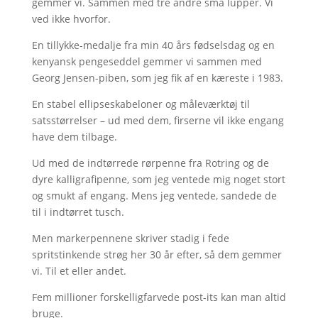
gemmer vi. Sammen med tre andre små lupper. Vi
ved ikke hvorfor.
En tillykke-medalje fra min 40 års fødselsdag og en
kenyansk pengeseddel gemmer vi sammen med
Georg Jensen-piben, som jeg fik af en kæreste i 1983.
En stabel ellipseskabeloner og måleværktøj til
satsstørrelser – ud med dem, firserne vil ikke engang
have dem tilbage.
Ud med de indtørrede rørpenne fra Rotring og de
dyre kalligrafipenne, som jeg ventede mig noget stort
og smukt af engang. Mens jeg ventede, sandede de
til i indtørret tusch.
Men markerpennene skriver stadig i fede
spritstinkende strøg her 30 år efter, så dem gemmer
vi. Til et eller andet.
Fem millioner forskelligfarvede post-its kan man altid
bruge.