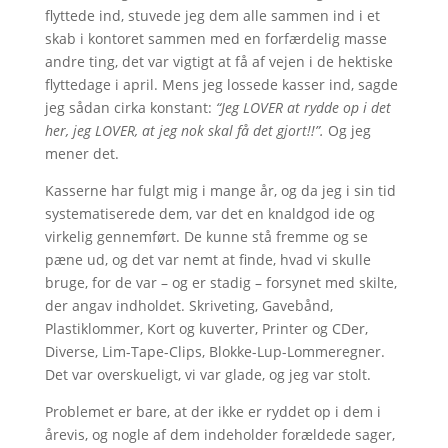
flyttede ind, stuvede jeg dem alle sammen ind i et
skab i kontoret sammen med en forfærdelig masse
andre ting, det var vigtigt at få af vejen i de hektiske
flyttedage i april. Mens jeg lossede kasser ind, sagde
jeg sådan cirka konstant:
“Jeg LOVER at rydde op i det
her, jeg LOVER, at jeg nok skal få det gjort!!”.
Og jeg
mener det.
Kasserne har fulgt mig i mange år, og da jeg i sin tid
systematiserede dem, var det en knaldgod ide og
virkelig gennemført. De kunne stå fremme og se
pæne ud, og det var nemt at finde, hvad vi skulle
bruge, for de var – og er stadig – forsynet med skilte,
der angav indholdet. Skriveting, Gavebånd,
Plastiklommer, Kort og kuverter, Printer og CDer,
Diverse, Lim-Tape-Clips, Blokke-Lup-Lommeregner.
Det var overskueligt, vi var glade, og jeg var stolt.
Problemet er bare, at der ikke er ryddet op i dem i
årevis, og nogle af dem indeholder forældede sager,