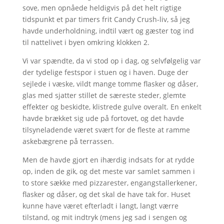
sove, men opnåede heldigvis på det helt rigtige
tidspunkt et par timers frit Candy Crush-liv, så jeg
havde underholdning, indtil vært og gæster tog ind
til nattelivet i byen omkring klokken 2.
Vi var spændte, da vi stod op i dag, og selvfølgelig var
der tydelige festspor i stuen og i haven. Duge der
sejlede i væske, vildt mange tomme flasker og dåser,
glas med sjatter stillet de særeste steder, glemte
effekter og beskidte, klistrede gulve overalt. En enkelt
havde brækket sig ude på fortovet, og det havde
tilsyneladende været svært for de fleste at ramme
askebægrene på terrassen.
Men de havde gjort en ihærdig indsats for at rydde
op, inden de gik, og det meste var samlet sammen i
to store sække med pizzarester, engangstallerkener,
flasker og dåser, og det skal de have tak for. Huset
kunne have været efterladt i langt, langt værre
tilstand, og mit indtryk (mens jeg sad i sengen og