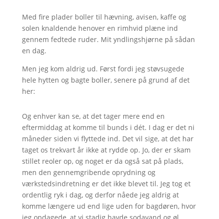
Med fire plader boller til hævning, avisen, kaffe og
solen knaldende henover en rimhvid plæne ind
gennem fedtede ruder. Mit yndlingshjørne på sådan
en dag.
Men jeg kom aldrig ud. Først fordi jeg støvsugede
hele hytten og bagte boller, senere på grund af det
her:
Og enhver kan se, at det tager mere end en
eftermiddag at komme til bunds i dét. I dag er det ni
måneder siden vi flyttede ind. Det vil sige, at det har
taget os trekvart år ikke at rydde op. Jo, der er skam
stillet reoler op, og noget er da også sat på plads,
men den gennemgribende oprydning og
værkstedsindretning er det ikke blevet til. Jeg tog et
ordentlig ryk i dag, og derfor nåede jeg aldrig at
komme længere ud end lige uden for bagdøren, hvor
jeg opdagede, at vi stadig havde sodavand og øl