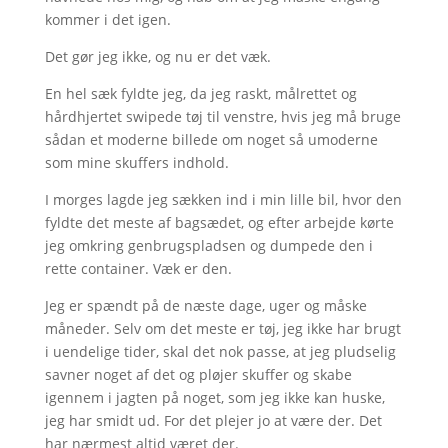
kommer i det igen.
Det gør jeg ikke, og nu er det væk.
En hel sæk fyldte jeg, da jeg raskt, målrettet og
hårdhjertet swipede tøj til venstre, hvis jeg må bruge
sådan et moderne billede om noget så umoderne
som mine skuffers indhold.
I morges lagde jeg sækken ind i min lille bil, hvor den
fyldte det meste af bagsædet, og efter arbejde kørte
jeg omkring genbrugspladsen og dumpede den i
rette container. Væk er den.
Jeg er spændt på de næste dage, uger og måske
måneder. Selv om det meste er tøj, jeg ikke har brugt
i uendelige tider, skal det nok passe, at jeg pludselig
savner noget af det og pløjer skuffer og skabe
igennem i jagten på noget, som jeg ikke kan huske,
jeg har smidt ud. For det plejer jo at være der. Det
har nærmest altid været der.