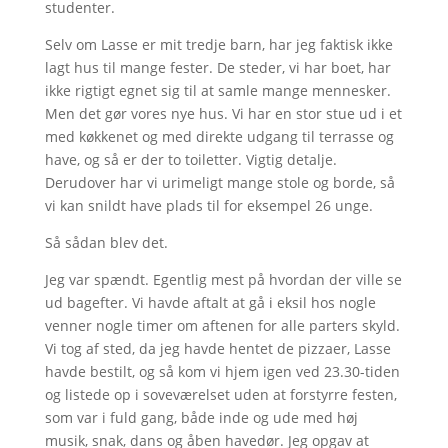
studenter.
Selv om Lasse er mit tredje barn, har jeg faktisk ikke
lagt hus til mange fester. De steder, vi har boet, har
ikke rigtigt egnet sig til at samle mange mennesker.
Men det gør vores nye hus. Vi har en stor stue ud i et
med køkkenet og med direkte udgang til terrasse og
have, og så er der to toiletter. Vigtig detalje.
Derudover har vi urimeligt mange stole og borde, så
vi kan snildt have plads til for eksempel 26 unge.
Så sådan blev det.
Jeg var spændt. Egentlig mest på hvordan der ville se
ud bagefter. Vi havde aftalt at gå i eksil hos nogle
venner nogle timer om aftenen for alle parters skyld.
Vi tog af sted, da jeg havde hentet de pizzaer, Lasse
havde bestilt, og så kom vi hjem igen ved 23.30-tiden
og listede op i soveværelset uden at forstyrre festen,
som var i fuld gang, både inde og ude med høj
musik, snak, dans og åben havedør. Jeg opgav at