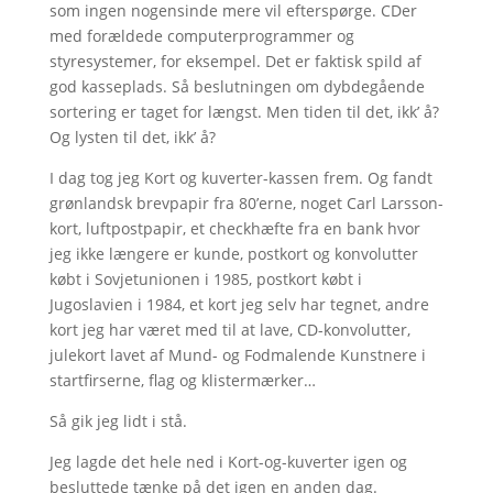
som ingen nogensinde mere vil efterspørge. CDer
med forældede computerprogrammer og
styresystemer, for eksempel. Det er faktisk spild af
god kasseplads. Så beslutningen om dybdegående
sortering er taget for længst. Men tiden til det, ikk’ å?
Og lysten til det, ikk’ å?
I dag tog jeg Kort og kuverter-kassen frem. Og fandt
grønlandsk brevpapir fra 80’erne, noget Carl Larsson-
kort, luftpostpapir, et checkhæfte fra en bank hvor
jeg ikke længere er kunde, postkort og konvolutter
købt i Sovjetunionen i 1985, postkort købt i
Jugoslavien i 1984, et kort jeg selv har tegnet, andre
kort jeg har været med til at lave, CD-konvolutter,
julekort lavet af Mund- og Fodmalende Kunstnere i
startfirserne, flag og klistermærker…
Så gik jeg lidt i stå.
Jeg lagde det hele ned i Kort-og-kuverter igen og
besluttede tænke på det igen en anden dag.