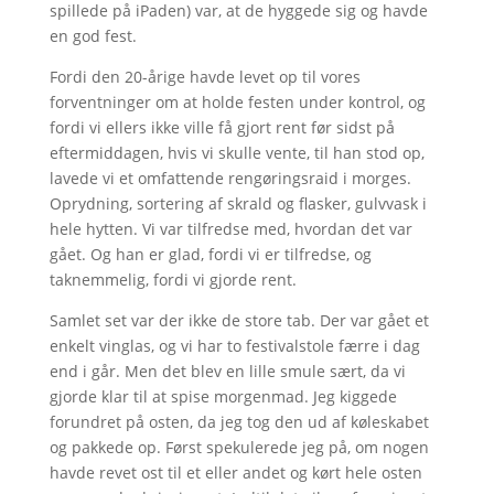
spillede på iPaden) var, at de hyggede sig og havde
en god fest.
Fordi den 20-årige havde levet op til vores
forventninger om at holde festen under kontrol, og
fordi vi ellers ikke ville få gjort rent før sidst på
eftermiddagen, hvis vi skulle vente, til han stod op,
lavede vi et omfattende rengøringsraid i morges.
Oprydning, sortering af skrald og flasker, gulvvask i
hele hytten. Vi var tilfredse med, hvordan det var
gået. Og han er glad, fordi vi er tilfredse, og
taknemmelig, fordi vi gjorde rent.
Samlet set var der ikke de store tab. Der var gået et
enkelt vinglas, og vi har to festivalstole færre i dag
end i går. Men det blev en lille smule sært, da vi
gjorde klar til at spise morgenmad. Jeg kiggede
forundret på osten, da jeg tog den ud af køleskabet
og pakkede op. Først spekulerede jeg på, om nogen
havde revet ost til et eller andet og kørt hele osten