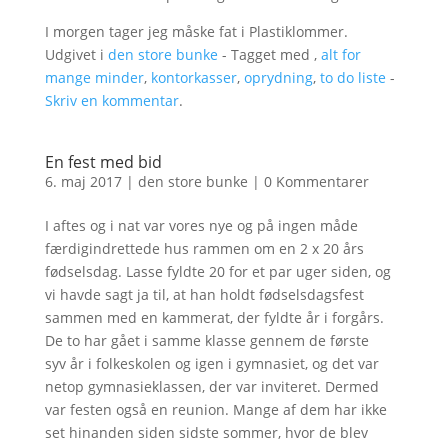
I morgen tager jeg måske fat i Plastiklommer.
Udgivet i
den store bunke
- Tagget med ,
alt for
mange minder
,
kontorkasser
,
oprydning
,
to do liste
-
Skriv en kommentar
.
En fest med bid
6. maj 2017
|
den store bunke
|
0 Kommentarer
I aftes og i nat var vores nye og på ingen måde
færdigindrettede hus rammen om en 2 x 20 års
fødselsdag. Lasse fyldte 20 for et par uger siden, og
vi havde sagt ja til, at han holdt fødselsdagsfest
sammen med en kammerat, der fyldte år i forgårs.
De to har gået i samme klasse gennem de første
syv år i folkeskolen og igen i gymnasiet, og det var
netop gymnasieklassen, der var inviteret. Dermed
var festen også en reunion. Mange af dem har ikke
set hinanden siden sidste sommer, hvor de blev