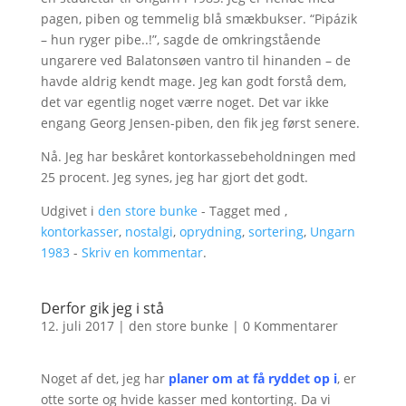
pagen, piben og temmelig blå smækbukser. “Pipázik
– hun ryger pibe..!”, sagde de omkringstående
ungarere ved Balatonsøen vantro til hinanden – de
havde aldrig kendt mage. Jeg kan godt forstå dem,
det var egentlig noget værre noget. Det var ikke
engang Georg Jensen-piben, den fik jeg først senere.
Nå. Jeg har beskåret kontorkassebeholdningen med
25 procent. Jeg synes, jeg har gjort det godt.
Udgivet i
den store bunke
- Tagget med ,
kontorkasser
,
nostalgi
,
oprydning
,
sortering
,
Ungarn
1983
-
Skriv en kommentar
.
Derfor gik jeg i stå
12. juli 2017
|
den store bunke
|
0 Kommentarer
Noget af det, jeg har
planer om at få ryddet op i
, er
otte sorte og hvide kasser med kontorting. Da vi