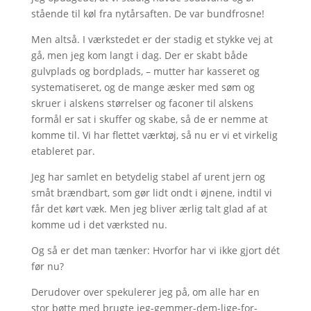
stående til køl fra nytårsaften. De var bundfrosne!
Men altså. I værkstedet er der stadig et stykke vej at
gå, men jeg kom langt i dag. Der er skabt både
gulvplads og bordplads, – mutter har kasseret og
systematiseret, og de mange æsker med søm og
skruer i alskens størrelser og faconer til alskens
formål er sat i skuffer og skabe, så de er nemme at
komme til. Vi har flettet værktøj, så nu er vi et virkelig
etableret par.
Jeg har samlet en betydelig stabel af urent jern og
småt brændbart, som gør lidt ondt i øjnene, indtil vi
får det kørt væk. Men jeg bliver ærlig talt glad af at
komme ud i det værksted nu.
Og så er det man tænker: Hvorfor har vi ikke gjort dét
før nu?
Derudover over spekulerer jeg på, om alle har en
stor bøtte med brugte jeg-gemmer-dem-lige-for-