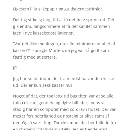
Ligesom lilla silkepapir og guldstjernestrimler.
Det tog virkelig lang tid at få det hele spredt ud. Det
gik endnu langsommere at få det samlet sammen
igen i nye kassekonstellationer.
“Var det ikke meningen, du ville minimere antallet af
kasser??”, spurgte Morten, da jeg var så godt som
færdig med at sortere.
JO!
Jeg har smidt indholdet fra mindst halvanden kasse
ud. Der er kun seks kasser nu!
Noget af det, der tog lang tid bagefter, var at se alle
foto-cd’erne igennem og flytte billeder, mens vi
stadig har en computer med cd-drev i huset. Der var
meget forunderlighed og nostalgi at blive ramt af
der. Også sære ting. For eksempel det her billede fra
en studietur til Ungarn i 1983. Jeg er hende med