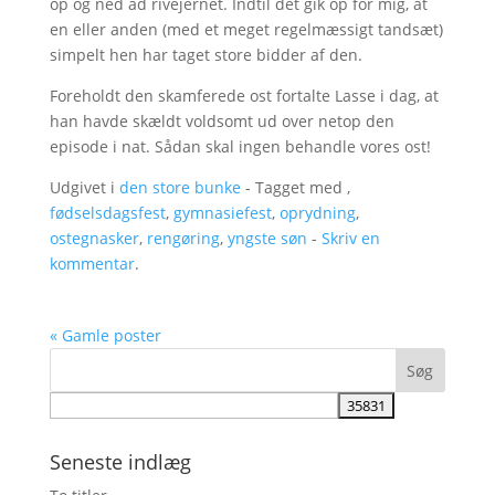
op og ned ad rivejernet. Indtil det gik op for mig, at
en eller anden (med et meget regelmæssigt tandsæt)
simpelt hen har taget store bidder af den.
Foreholdt den skamferede ost fortalte Lasse i dag, at
han havde skældt voldsomt ud over netop den
episode i nat. Sådan skal ingen behandle vores ost!
Udgivet i
den store bunke
- Tagget med ,
fødselsdagsfest
,
gymnasiefest
,
oprydning
,
ostegnasker
,
rengøring
,
yngste søn
-
Skriv en
kommentar
.
« Gamle poster
Seneste indlæg