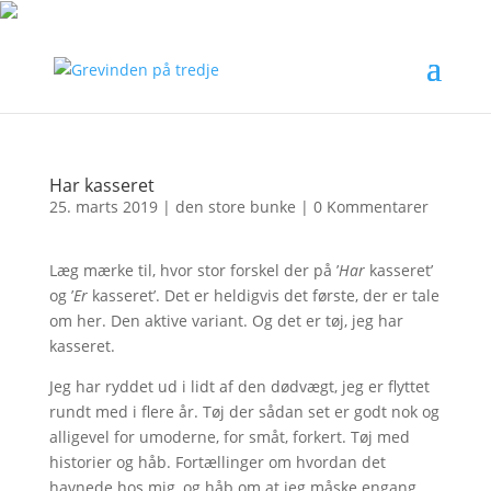
Har kasseret
25. marts 2019
|
den store bunke
|
0 Kommentarer
Læg mærke til, hvor stor forskel der på ’
Har
kasseret’
og ’
Er
kasseret’. Det er heldigvis det første, der er tale
om her. Den aktive variant. Og det er tøj, jeg har
kasseret.
Jeg har ryddet ud i lidt af den dødvægt, jeg er flyttet
rundt med i flere år. Tøj der sådan set er godt nok og
alligevel for umoderne, for småt, forkert. Tøj med
historier og håb. Fortællinger om hvordan det
havnede hos mig, og håb om at jeg måske engang