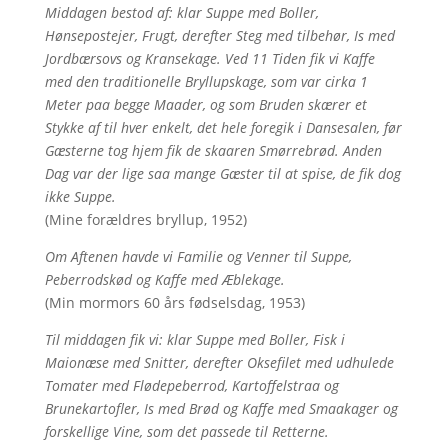
Middagen bestod af: klar Suppe med Boller,
Hønsepostejer, Frugt, derefter Steg med tilbehør, Is med
Jordbærsovs og Kransekage. Ved 11 Tiden fik vi Kaffe
med den traditionelle Bryllupskage, som var cirka 1
Meter paa begge Maader, og som Bruden skærer et
Stykke af til hver enkelt, det hele foregik i Dansesalen, før
Gæsterne tog hjem fik de skaaren Smørrebrød. Anden
Dag var der lige saa mange Gæster til at spise, de fik dog
ikke Suppe.
(Mine forældres bryllup, 1952)
Om Aftenen havde vi Familie og Venner til Suppe,
Peberrodskød og Kaffe med Æblekage.
(Min mormors 60 års fødselsdag, 1953)
Til middagen fik vi: klar Suppe med Boller, Fisk i
Maionæse med Snitter, derefter Oksefilet med udhulede
Tomater med Flødepeberrod, Kartoffelstraa og
Brunekartofler, Is med Brød og Kaffe med Smaakager og
forskellige Vine, som det passede til Retterne.