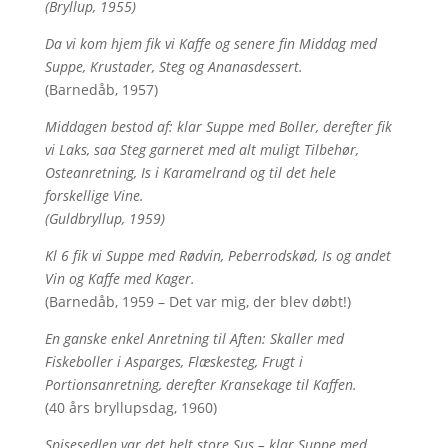
(Bryllup, 1955)
Da vi kom hjem fik vi Kaffe og senere fin Middag med
Suppe, Krustader, Steg og Ananasdessert.
(Barnedåb, 1957)
Middagen bestod af: klar Suppe med Boller, derefter fik
vi Laks, saa Steg garneret med alt muligt Tilbehør,
Osteanretning, Is i Karamelrand og til det hele
forskellige Vine.
(Guldbryllup, 1959)
Kl 6 fik vi Suppe med Rødvin, Peberrodskød, Is og andet
Vin og Kaffe med Kager.
(Barnedåb, 1959 – Det var mig, der blev døbt!)
En ganske enkel Anretning til Aften: Skaller med
Fiskeboller i Asparges, Flæskesteg, Frugt i
Portionsanretning, derefter Kransekage til Kaffen.
(40 års bryllupsdag, 1960)
Spisesedlen var det helt store Sus – klar Suppe med