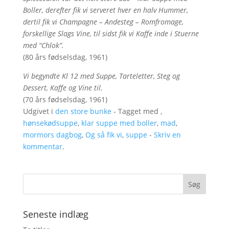
Boller, derefter fik vi serveret hver en halv Hummer,
dertil fik vi Champagne – Andesteg – Romfromage,
forskellige Slags Vine, til sidst fik vi Kaffe inde i Stuerne
med “Chlok”.
(80 års fødselsdag, 1961)
Vi begyndte Kl 12 med Suppe, Tarteletter, Steg og
Dessert, Kaffe og Vine til.
(70 års fødselsdag, 1961)
Udgivet i
den store bunke
- Tagget med ,
hønsekødsuppe
,
klar suppe med boller
,
mad
,
mormors dagbog
,
Og så fik vi
,
suppe
-
Skriv en
kommentar
.
Seneste indlæg