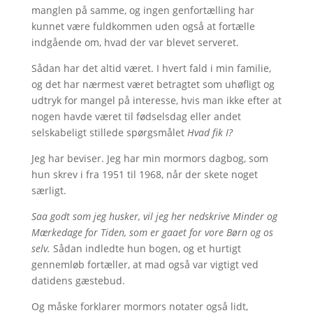
manglen på samme, og ingen genfortælling har
kunnet være fuldkommen uden også at fortælle
indgående om, hvad der var blevet serveret.
Sådan har det altid været. I hvert fald i min familie,
og det har nærmest været betragtet som uhøfligt og
udtryk for mangel på interesse, hvis man ikke efter at
nogen havde været til fødselsdag eller andet
selskabeligt stillede spørgsmålet
Hvad fik I?
Jeg har beviser. Jeg har min mormors dagbog, som
hun skrev i fra 1951 til 1968, når der skete noget
særligt.
Saa godt som jeg husker, vil jeg her nedskrive Minder og
Mærkedage for Tiden, som er gaaet for vore Børn og os
selv.
Sådan indledte hun bogen, og et hurtigt
gennemløb fortæller, at mad også var vigtigt ved
datidens gæstebud.
Og måske forklarer mormors notater også lidt,