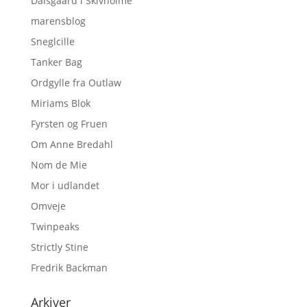
Dalsgaard i Skivholme
marensblog
Sneglcille
Tanker Bag
Ordgylle fra Outlaw
Miriams Blok
Fyrsten og Fruen
Om Anne Bredahl
Nom de Mie
Mor i udlandet
Omveje
Twinpeaks
Strictly Stine
Fredrik Backman
Arkiver