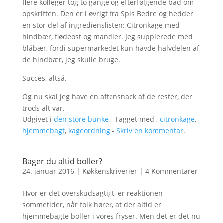
flere kolleger tog to gange og efterfølgende bad om
opskriften. Den er i øvrigt fra Spis Bedre og hedder
en stor del af ingredienslisten: Citronkage med
hindbær, flødeost og mandler. Jeg supplerede med
blåbær, fordi supermarkedet kun havde halvdelen af
de hindbær, jeg skulle bruge.
Succes, altså.
Og nu skal jeg have en aftensnack af de rester, der
trods alt var.
Udgivet i
den store bunke
- Tagget med ,
citronkage
,
hjemmebagt
,
kageordning
-
Skriv en kommentar
.
Bager du altid boller?
24. januar 2016
|
Køkkenskriverier
|
4 Kommentarer
Hvor er det overskudsagtigt, er reaktionen
sommetider, når folk hører, at der altid er
hjemmebagte boller i vores fryser. Men det er det nu