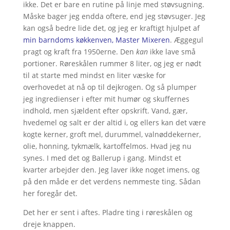
ikke. Det er bare en rutine på linje med støvsugning.
Måske bager jeg endda oftere, end jeg støvsuger. Jeg
kan også bedre lide det, og jeg er kraftigt hjulpet af
min barndoms køkkenven, Master Mixeren
. Æggegul
pragt og kraft fra 1950erne. Den
kan
ikke lave små
portioner. Røreskålen rummer 8 liter, og jeg er nødt
til at starte med mindst en liter væske for
overhovedet at nå op til dejkrogen. Og så plumper
jeg ingredienser i efter mit humør og skuffernes
indhold, men sjældent efter opskrift. Vand, gær,
hvedemel og salt er der altid i, og ellers kan det være
kogte kerner, groft mel, durummel, valnøddekerner,
olie, honning, tykmælk, kartoffelmos. Hvad jeg nu
synes. I med det og Ballerup i gang. Mindst et
kvarter arbejder den. Jeg laver ikke noget imens, og
på den måde er det verdens nemmeste ting. Sådan
her foregår det.
Det her er sent i aftes. Pladre ting i røreskålen og
dreje knappen.