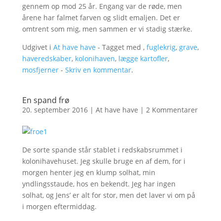
gennem op mod 25 år. Engang var de røde, men
årene har falmet farven og slidt emaljen. Det er
omtrent som mig, men sammen er vi stadig stærke.
Udgivet i
At have have
- Tagget med ,
fuglekrig
,
grave
,
haveredskaber
,
kolonihaven
,
lægge kartofler
,
mosfjerner
-
Skriv en kommentar
.
En spand frø
20. september 2016
|
At have have
|
2 Kommentarer
De sorte spande står stablet i redskabsrummet i
kolonihavehuset. Jeg skulle bruge en af dem, for i
morgen henter jeg en klump solhat, min
yndlingsstaude, hos en bekendt. Jeg har ingen
solhat, og Jens’ er alt for stor, men det laver vi om på
i morgen eftermiddag.