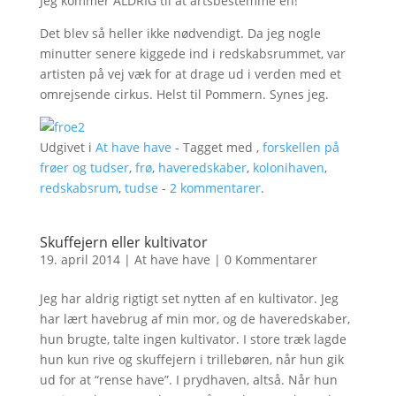
Jeg kommer ALDRIG til at artsbestemme en!
Det blev så heller ikke nødvendigt. Da jeg nogle
minutter senere kiggede ind i redskabsrummet, var
artisten på vej væk for at drage ud i verden med et
omrejsende cirkus. Helst til Pommern. Synes jeg.
Udgivet i
At have have
- Tagget med ,
forskellen på
frøer og tudser
,
frø
,
haveredskaber
,
kolonihaven
,
redskabsrum
,
tudse
-
2 kommentarer
.
Skuffejern eller kultivator
19. april 2014
|
At have have
|
0 Kommentarer
Jeg har aldrig rigtigt set nytten af en kultivator. Jeg
har lært havebrug af min mor, og de haveredskaber,
hun brugte, talte ingen kultivator. I store træk lagde
hun kun rive og skuffejern i trillebøren, når hun gik
ud for at “rense have”. I prydhaven, altså. Når hun