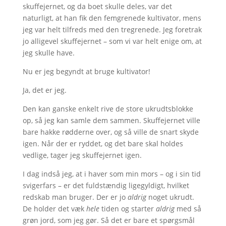
skuffejernet, og da boet skulle deles, var det
naturligt, at han fik den femgrenede kultivator, mens
jeg var helt tilfreds med den tregrenede. Jeg foretrak
jo alligevel skuffejernet – som vi var helt enige om, at
jeg skulle have.
Nu er jeg begyndt at bruge kultivator!
Ja, det er jeg.
Den kan ganske enkelt rive de store ukrudtsblokke
op, så jeg kan samle dem sammen. Skuffejernet ville
bare hakke rødderne over, og så ville de snart skyde
igen. Når der er ryddet, og det bare skal holdes
vedlige, tager jeg skuffejernet igen.
I dag indså jeg, at i haver som min mors – og i sin tid
svigerfars – er det fuldstændig ligegyldigt, hvilket
redskab man bruger. Der er jo
aldrig
noget ukrudt.
De holder det væk
hele
tiden og starter
aldrig
med så
grøn jord, som jeg gør. Så det er bare et spørgsmål