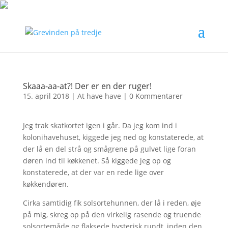
Skaaa-aa-at?! Der er en der ruger!
15. april 2018
|
At have have
|
0 Kommentarer
Jeg trak skatkortet igen i går. Da jeg kom ind i
kolonihavehuset, kiggede jeg ned og konstaterede, at
der lå en del strå og smågrene på gulvet lige foran
døren ind til køkkenet. Så kiggede jeg op og
konstaterede, at der var en rede lige over
køkkendøren.
Cirka samtidig fik solsortehunnen, der lå i reden, øje
på mig, skreg op på den virkelig rasende og truende
solsortemåde og flaksede hysterisk rundt, inden den