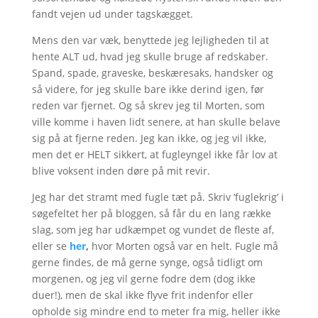
fandt vejen ud under tagskægget.
Mens den var væk, benyttede jeg lejligheden til at
hente ALT ud, hvad jeg skulle bruge af redskaber.
Spand, spade, graveske, beskæresaks, handsker og
så videre, for jeg skulle bare ikke derind igen, før
reden var fjernet. Og så skrev jeg til Morten, som
ville komme i haven lidt senere, at han skulle belave
sig på at fjerne reden. Jeg kan ikke, og jeg vil ikke,
men det er HELT sikkert, at fugleyngel ikke får lov at
blive voksent inden døre på mit revir.
Jeg har det stramt med fugle tæt på. Skriv ’fuglekrig’ i
søgefeltet her på bloggen, så får du en lang række
slag, som jeg har udkæmpet og vundet de fleste af,
eller se
her
,
hvor Morten også var en helt. Fugle må
gerne findes, de må gerne synge, også tidligt om
morgenen, og jeg vil gerne fodre dem (dog ikke
duer!), men de skal ikke flyve frit indenfor eller
opholde sig mindre end to meter fra mig, heller ikke