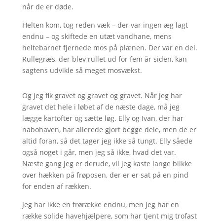
når de er døde.
Helten kom, tog reden væk – der var ingen æg lagt
endnu – og skiftede en utæt vandhane, mens
heltebarnet fjernede mos på plænen. Der var en del.
Rullegræs, der blev rullet ud for fem år siden, kan
sagtens udvikle så meget mosvækst.
Og jeg fik gravet og gravet og gravet. Når jeg har
gravet det hele i løbet af de næste dage, må jeg
lægge kartofter og sætte løg. Elly og Ivan, der har
nabohaven, har allerede gjort begge dele, men de er
altid foran, så det tager jeg ikke så tungt. Elly såede
også noget i går, men jeg så ikke, hvad det var.
Næste gang jeg er derude, vil jeg kaste lange blikke
over hækken på frøposen, der er er sat på en pind
for enden af rækken.
Jeg har ikke en frørække endnu, men jeg har en
række solide havehjælpere, som har tjent mig trofast