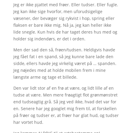
Jeg er ikke pjattet med frøer. Eller tudser. Eller fugle.
Jeg kan ikke sige hvorfor, men uforudsigelige
væsener, der bevæger sig rykvist i hop, spring eller
flaksen er bare ikke mig. Nå ja, jeg kan heller ikke
lide snegle. Kun hvis de har taget deres hus med og
holder sig indendørs, er det i orden.
Men der sad den så, frøen/tudsen. Heldigvis havde
jeg fået fat i en spand, så jeg kunne bare lade den
sidde, ellers havde jeg virkelig været på … spanden.
Jeg nøjedes med at holde mobilen frem i mine
længste arme og tage et billede.
Den var lidt stor af en frø at være, og lidt lille af en
tudse at være. Men mere frøagtigt flot grønmønstret
end tudseagtig grå. Så jeg ved ikke, hvad det var for
en. Senere har jeg googlet mig frem til, at forskellen
på frøer og tudser er, at frøer har glat hud, og tudser
har vortet hud.