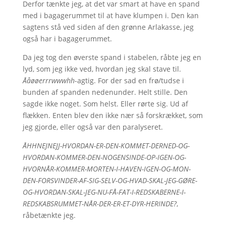
Derfor tænkte jeg, at det var smart at have en spand
med i bagagerummet til at have klumpen i. Den kan
sagtens stå ved siden af den grønne Arlakasse, jeg
også har i bagagerummet.
Da jeg tog den øverste spand i stabelen, råbte jeg en
lyd, som jeg ikke ved, hvordan jeg skal stave til.
Ååøøerrrwwwhh
-agtig. For der sad en frø/tudse i
bunden af spanden nedenunder. Helt stille. Den
sagde ikke noget. Som helst. Eller rørte sig. Ud af
flækken. Enten blev den ikke nær så forskrækket, som
jeg gjorde, eller også var den paralyseret.
ÅHHNEJNEJJ-HVORDAN-ER-DEN-KOMMET-DERNED-OG-
HVORDAN-KOMMER-DEN-NOGENSINDE-OP-IGEN-OG-
HVORNÅR-KOMMER-MORTEN-I-HAVEN-IGEN-OG-MON-
DEN-FORSVINDER-AF-SIG-SELV-OG-HVAD-SKAL-JEG-GØRE-
OG-HVORDAN-SKAL-JEG-NU-FÅ-FAT-I-REDSKABERNE-I-
REDSKABSRUMMET-NÅR-DER-ER-ET-DYR-HERINDE?
,
råbetænkte jeg.