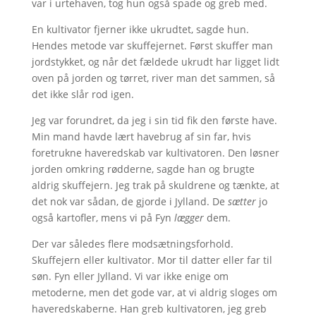
var i urtehaven, tog hun også spade og greb med.
En kultivator fjerner ikke ukrudtet, sagde hun.
Hendes metode var skuffejernet. Først skuffer man
jordstykket, og når det fældede ukrudt har ligget lidt
oven på jorden og tørret, river man det sammen, så
det ikke slår rod igen.
Jeg var forundret, da jeg i sin tid fik den første have.
Min mand havde lært havebrug af sin far, hvis
foretrukne haveredskab var kultivatoren. Den løsner
jorden omkring rødderne, sagde han og brugte
aldrig skuffejern. Jeg trak på skuldrene og tænkte, at
det nok var sådan, de gjorde i Jylland. De
sætter
jo
også kartofler, mens vi på Fyn
lægger
dem.
Der var således flere modsætningsforhold.
Skuffejern eller kultivator. Mor til datter eller far til
søn. Fyn eller Jylland. Vi var ikke enige om
metoderne, men det gode var, at vi aldrig sloges om
haveredskaberne. Han greb kultivatoren, jeg greb