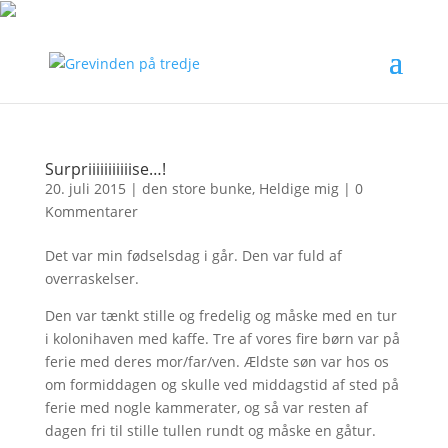
Surpriiiiiiiiiiise…!
20. juli 2015
|
den store bunke
,
Heldige mig
|
0
Kommentarer
Det var min fødselsdag i går. Den var fuld af
overraskelser.
Den var tænkt stille og fredelig og måske med en tur
i kolonihaven med kaffe. Tre af vores fire børn var på
ferie med deres mor/far/ven. Ældste søn var hos os
om formiddagen og skulle ved middagstid af sted på
ferie med nogle kammerater, og så var resten af
dagen fri til stille tullen rundt og måske en gåtur.