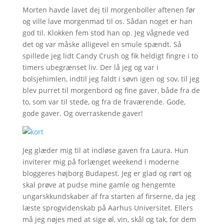
Morten havde lavet dej til morgenboller aftenen før
og ville lave morgenmad til os. Sådan noget er han
god til. Klokken fem stod han op. Jeg vågnede ved
det og var måske alligevel en smule spændt. Så
spillede jeg lidt Candy Crush og fik heldigt fingre i to
timers ubegrænset liv. Der lå jeg og var i
bolsjehimlen, indtil jeg faldt i søvn igen og sov, til jeg
blev purret til morgenbord og fine gaver, både fra de
to, som var til stede, og fra de fraværende. Gode,
gode gaver. Og overraskende gaver!
Jeg glæder mig til at indløse gaven fra Laura. Hun
inviterer mig på forlænget weekend i moderne
bloggeres højborg Budapest. Jeg er glad og rørt og
skal prøve at pudse mine gamle og hengemte
ungarskkundskaber af fra starten af firserne, da jeg
læste sprogvidenskab på Aarhus Universitet. Ellers
må jeg nøjes med at sige øl, vin, skål og tak, for dem