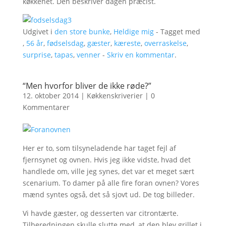
køkkenet. Den beskriver dagen præcist.
Udgivet i
den store bunke
,
Heldige mig
- Tagget med
,
56 år
,
fødselsdag
,
gæster
,
kæreste
,
overraskelse
,
surprise
,
tapas
,
venner
-
Skriv en kommentar
.
“Men hvorfor bliver de ikke røde?”
12. oktober 2014
|
Køkkenskriverier
|
0
Kommentarer
Her er to, som tilsyneladende har taget fejl af
fjernsynet og ovnen. Hvis jeg ikke vidste, hvad det
handlede om, ville jeg synes, det var et meget sært
scenarium. To damer på alle fire foran ovnen? Vores
mænd syntes også, det så sjovt ud. De tog billeder.
Vi havde gæster, og desserten var citrontærte.
Tilberedningen skulle slutte med, at den blev grillet i