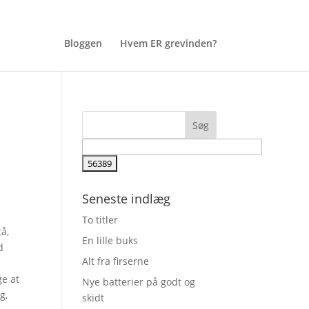
Bloggen
Hvem ER grevinden?
Seneste indlæg
To titler
tå,
En lille buks
d
Alt fra firserne
ge at
Nye batterier på godt og
g,
skidt