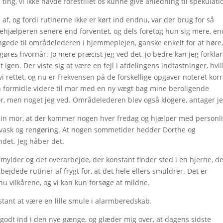
ing, vi ikke havde forestillet os kunne give anledning til spekulati
 og fordi rutinerne ikke er kørt ind endnu, var der brug for så
hjælperen senere end forventet, og dels foretog hun sig mere, en
ngede til områdelederen i hjemmeplejen, ganske enkelt for at høre
 gøres hvornår. Jo mere præcist jeg ved det, jo bedre kan jeg forkla
igen. Der viste sig at være en fejl i afdelingens indtastninger, hvil
 vi rettet, og nu er frekvensen på de forskellige opgaver noteret korr
an formidle videre til mor med en ny vægt bag mine beroligende
tror, men noget jeg ved. Områdelederen blev også klogere, antager je
 min mor, at der kommer nogen hver fredag og hjælper med personl
øjvask og rengøring. At nogen sommetider hedder Dorthe og
det. Jeg håber det.
kemylder og det overarbejde, der konstant finder sted i en hjerne, d
ejdede rutiner af frygt for, at det hele ellers smuldrer. Det er
nu vilkårene, og vi kan kun forsøge at mildne.
stant at være en lille smule i alarmberedskab.
r godt ind i den nye gænge, og glæder mig over, at dagens sidste