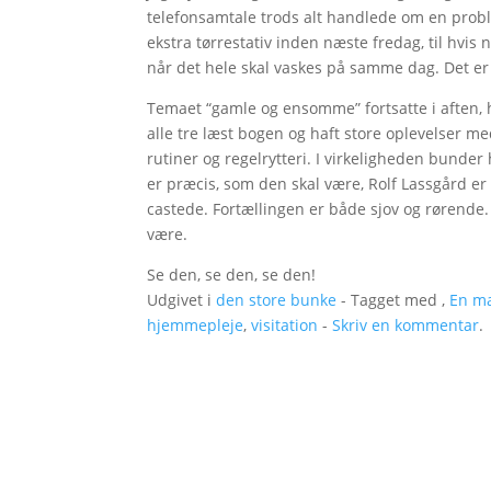
telefonsamtale trods alt handlede om en proble
ekstra tørrestativ inden næste fredag, til hvis n
når det hele skal vaskes på samme dag. Det er et
Temaet “gamle og ensomme” fortsatte i aften, 
alle tre læst bogen og haft store oplevelser me
rutiner og regelrytteri. I virkeligheden bunder
er præcis, som den skal være, Rolf Lassgård e
castede. Fortællingen er både sjov og rørende. 
være.
Se den, se den, se den!
Udgivet i
den store bunke
- Tagget med ,
En m
hjemmepleje
,
visitation
-
Skriv en kommentar
.