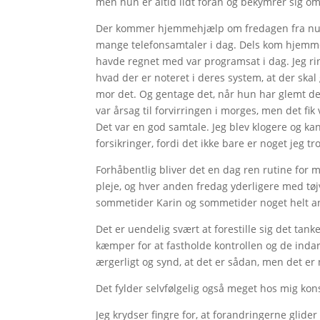
men hun er altid lidt foran og bekymrer sig om t
Der kommer hjemmehjælp om fredagen fra nu af,
mange telefonsamtaler i dag. Dels kom hjemme
havde regnet med var programsat i dag. Jeg ri
hvad der er noteret i deres system, at der skal
mor det. Og gentage det, når hun har glemt det 
var årsag til forvirringen i morges, men det fik
Det var en god samtale. Jeg blev klogere og k
forsikringer, fordi det ikke bare er noget jeg 
Forhåbentlig bliver det en dag ren rutine for
pleje, og hver anden fredag yderligere med t
sommetider Karin og sommetider noget helt an
Det er uendelig svært at forestille sig det tan
kæmper for at fastholde kontrollen og de indarb
ærgerligt og synd, at det er sådan, men det er 
Det fylder selvfølgelig også meget hos mig kon
Jeg krydser fingre for, at forandringerne glide