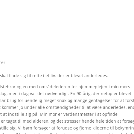
rer
 finde sig til rette i et liv. der er blevet anderledes.
dstebror og en med områdelederen for hjemmeplejen i min mors
ag, men i dag var det nødvendigt. En 90-årig, der netop er blevet
k, har brug for uendelig meget snak og mange gentagelser for at fors
et kommer jo under alle omstændigheder til at være anderledes, en
ært at indstille sig på. Min mor er verdensmester i at opfinde
er taget til med alderen, og det stresser hende hele tiden at forsø
tille sig. Vi børn forsøger at forudse og fjerne kilderne til bekymrin