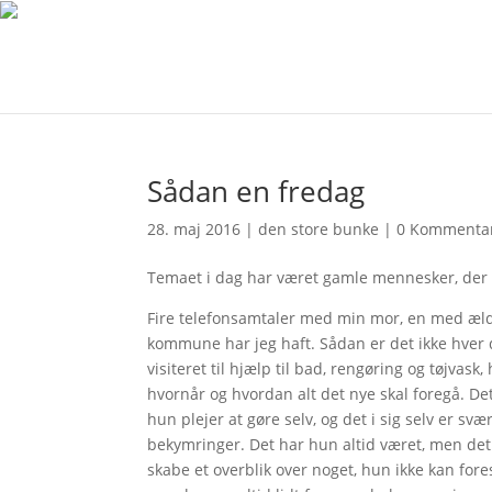
Sådan en fredag
28. maj 2016
|
den store bunke
|
0 Kommenta
Temaet i dag har været gamle mennesker, der skal
Fire telefonsamtaler med min mor, en med æl
kommune har jeg haft. Sådan er det ikke hver d
visiteret til hjælp til bad, rengøring og tøjvas
hvornår og hvordan alt det nye skal foregå. D
hun plejer at gøre selv, og det i sig selv er sv
bekymringer. Det har hun altid været, men det 
skabe et overblik over noget, hun ikke kan fores