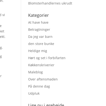
on.
Blomsterhandlernes ukrudt
Kategorier
d vi
,
At have have
re
Betragtninger
ket
ekt.
Da jeg var barn
den store bunke
g.
Heldige mig
ig
Hørt og set i forbifarten
Køkkenskriverier
Maleblog
er
Over aftensmaden
På denne dag
Udpluk
Lige nu i ørehøjde