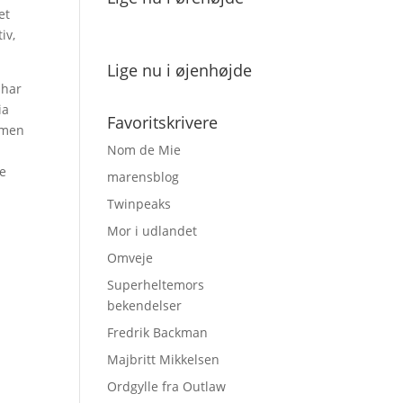
et
iv,
Lige nu i øjenhøjde
 har
ia
Favoritskrivere
ilmen
Nom de Mie
le
marensblog
Twinpeaks
Mor i udlandet
Omveje
Superheltemors
bekendelser
Fredrik Backman
Majbritt Mikkelsen
Ordgylle fra Outlaw