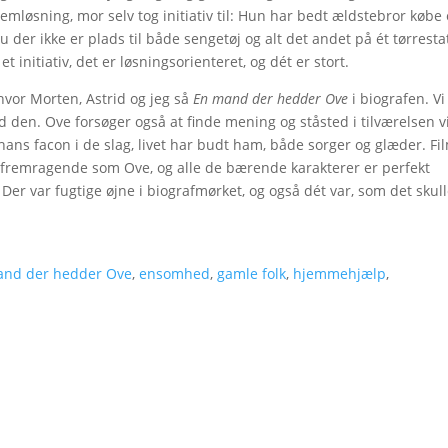
mløsning, mor selv tog initiativ til: Hun har bedt ældstebror købe 
u der ikke er plads til både sengetøj og alt det andet på ét tørrestat
 initiativ, det er løsningsorienteret, og dét er stort.
hvor Morten, Astrid og jeg så
En mand der hedder Ove
i biografen. Vi
d den. Ove forsøger også at finde mening og ståsted i tilværelsen v
 hans facon i de slag, livet har budt ham, både sorger og glæder. F
r fremragende som Ove, og alle de bærende karakterer er perfekt
Der var fugtige øjne i biografmørket, og også dét var, som det skul
and der hedder Ove
,
ensomhed
,
gamle folk
,
hjemmehjælp
,