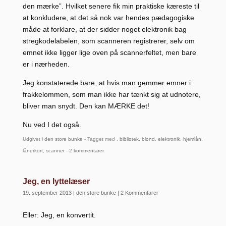
den mærke”. Hvilket senere fik min praktiske kæreste til
at konkludere, at det så nok var hendes pædagogiske
måde at forklare, at der sidder noget elektronik bag
stregkodelabelen, som scanneren registrerer, selv om
emnet ikke ligger lige oven på scannerfeltet, men bare
er i nærheden.
Jeg konstaterede bare, at hvis man gemmer emner i
frakkelommen, som man ikke har tænkt sig at udnotere,
bliver man snydt. Den kan MÆRKE det!
Nu ved I det også.
Udgivet i
den store bunke
- Tagget med ,
bibliotek
,
blond
,
elektronik
,
hjemlån
,
lånerkort
,
scanner
-
2 kommentarer
.
Jeg, en lyttelæser
19. september 2013
|
den store bunke
|
2 Kommentarer
Eller: Jeg, en konvertit.