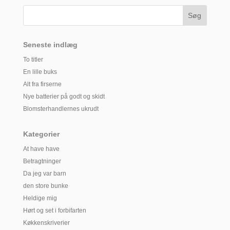
Seneste indlæg
To titler
En lille buks
Alt fra firserne
Nye batterier på godt og skidt
Blomsterhandlernes ukrudt
Kategorier
At have have
Betragtninger
Da jeg var barn
den store bunke
Heldige mig
Hørt og set i forbifarten
Køkkenskriverier