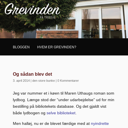
BLOGGEN
HVEM ER GREVINDEN?
Og sådan blev det
3. april 2014
|
den store bunke
|
0 Kommentarer
Jeg var nummer et i køen til Maren Uthaugs roman som
lydbog. Længe stod der “under udarbejdelse” ud for min
bestilling på bibliotekets database. Og det gjaldt vist
både lydbogen og
selve biblioteket
.
Men halløj, nu er de blevet færdige med at
nyindrette