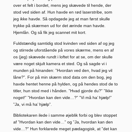
over et felt i bordet, mens jeg skævede til hende, der
stod ved siden af. Hun havde en rød laserstribe, som
jeg ikke havde. Så opdagede jeg at man først skulle
trykke på skærmen ud for det ærinde man havde.
Hjemlån. Og så fik jeg scannet mit kort.
Fuldstændig samtidig stod kvinden ved siden af og jeg
og stirrede uforstående på vores skærme, mens en af
os (jeg) skævede rundt i loftet for at se, om der skulle
være noget skjult kamera et sted. Og så sagde vi i
munden på hinanden: ”Hvordan ved den, hvad jeg vil
låne?”. For på min skærm stod data om den bog, jeg
havde hentet henne på hylden, og på hendes stod de to
titler, hun stod med i hånden. ”Hvad gjorde du?” ”Ikke
noget!” ”Hvordan kan den vide…?” ”Vi må ha’ hjælp!”
”Ja, vi må ha’ hjælp”.
Bibliotekaren ilede i samme øjeblik forbi og blev stoppet
af ”Hvordan kan den vide…” og ”Ja, hvordan kan den
vide…?” Hun forklarede meget pædagogisk, at ”det kan