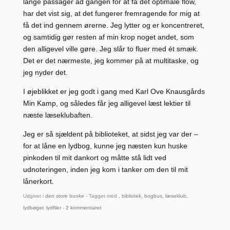
lange passager ad gangen for at få det optimale flow,
har det vist sig, at det fungerer fremragende for mig at
få det ind gennem ørerne. Jeg lytter og er koncentreret,
og samtidig gør resten af min krop noget andet, som
den alligevel ville gøre. Jeg slår to fluer med ét smæk.
Det er det nærmeste, jeg kommer på at multitaske, og
jeg nyder det.
I øjeblikket er jeg godt i gang med Karl Ove Knausgårds
Min Kamp, og således får jeg alligevel læst lektier til
næste læseklubaften.
Jeg er så sjældent på biblioteket, at sidst jeg var der –
for at låne en lydbog, kunne jeg næsten kun huske
pinkoden til mit dankort og måtte stå lidt ved
udnoteringen, inden jeg kom i tanker om den til mit
lånerkort.
Udgivet i
den store bunke
- Tagget med ,
bibliotek
,
bogbus
,
læseklub
,
lydbøger
,
lydfiler
-
2 kommentarer
.