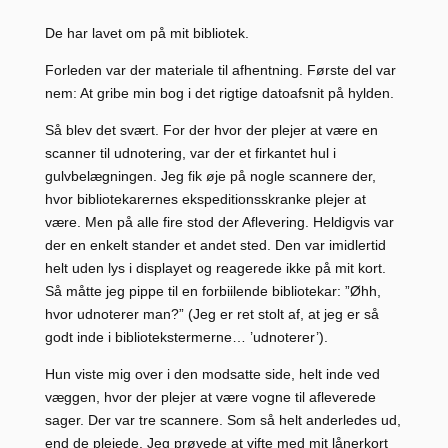
De har lavet om på mit bibliotek.
Forleden var der materiale til afhentning. Første del var
nem: At gribe min bog i det rigtige datoafsnit på hylden.
Så blev det svært. For der hvor der plejer at være en
scanner til udnotering, var der et firkantet hul i
gulvbelægningen. Jeg fik øje på nogle scannere der,
hvor bibliotekarernes ekspeditionsskranke plejer at
være. Men på alle fire stod der Aflevering. Heldigvis var
der en enkelt stander et andet sted. Den var imidlertid
helt uden lys i displayet og reagerede ikke på mit kort.
Så måtte jeg pippe til en forbiilende bibliotekar: ”Øhh,
hvor udnoterer man?” (Jeg er ret stolt af, at jeg er så
godt inde i bibliotekstermerne… ’udnoterer’).
Hun viste mig over i den modsatte side, helt inde ved
væggen, hvor der plejer at være vogne til afleverede
sager. Der var tre scannere. Som så helt anderledes ud,
end de plejede. Jeg prøvede at vifte med mit lånerkort