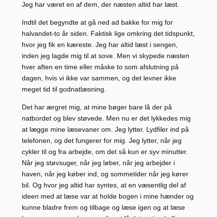
Jeg har været en af dem, der næsten altid har læst.
Indtil det begyndte at gå ned ad bakke for mig for
halvandet-to år siden. Faktisk lige omkring det tidspunkt,
hvor jeg fik en kæreste. Jeg har altid læst i sengen,
inden jeg lagde mig til at sove. Men vi skypede næsten
hver aften en time eller måske to som afslutning på
dagen, hvis vi ikke var sammen, og det levner ikke
meget tid til godnatlæsning.
Det har ærgret mig, at mine bøger bare lå der på
natbordet og blev støvede. Men nu er det lykkedes mig
at lægge mine læsevaner om. Jeg lytter. Lydfiler ind på
telefonen, og det fungerer for mig. Jeg lytter, når jeg
cykler til og fra arbejde, om det så kun er syv minutter.
Når jeg støvsuger, når jeg løber, når jeg arbejder i
haven, når jeg køber ind, og sommetider når jeg kører
bil. Og hvor jeg altid har syntes, at en væsentlig del af
ideen med at læse var at holde bogen i mine hænder og
kunne bladre frem og tilbage og læse igen og at læse