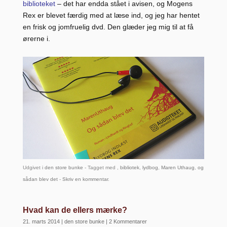
biblioteket
– det har endda stået i avisen, og Mogens
Rex er blevet færdig med at læse ind, og jeg har hentet
en frisk og jomfruelig dvd. Den glæder jeg mig til at få
ørerne i.
Udgivet i
den store bunke
- Tagget med ,
bibliotek
,
lydbog
,
Maren Uthaug
,
og
sådan blev det
-
Skriv en kommentar
.
Hvad kan de ellers mærke?
21. marts 2014
|
den store bunke
|
2 Kommentarer