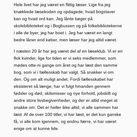
Hele livet har jeg været en flittig læser. Lige fra jeg
knækkede læsekoden og opdagede, hvad bogstaver
kan og hvad ord kan. Jeg lånte bøger på
skolebiblioteket og i Bogbussen og på folkebibliotekerne
i alle de byer, jeg har boet i. Jeg har været en langt
bedre låner end køber, men læser har jeg altid været.
I næsten 20 år har jeg været del af en læseklub. Vi er en
flok kvinder, lige for tiden er vi seks medlemmer, som
mødes otte-ni gange om året og har læst den samme
bog, som vi i fællesskab har valgt. Så snakker vi om
den. Og om alt muligt andet. Fordi fællesskabet har
eksisteret så længe, har vi fulgt hinanden gennem
fødsler og død, skilsmisser og nye forhold, jobskift og
andre store livsbegivenheder, og der er altid meget at
snakke om. Det er heller ikke altid, vi alle sammen har
læst. Af de over 100 titler, vi har læst, er det kun ganske
få, vi alle kom igennem, og endnu færre, vi har været
enige om at kunne lide.