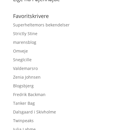
Favoritskrivere
Superheltemors bekendelser
Strictly Stine
marensblog
Omveje
Sneglcille
Valdemarsro
Zenia Johnsen
Blogsbjerg
Fredrik Backman
Tanker Bag
Dalsgaard i Skivholme
Twinpeaks
Julia Lahme