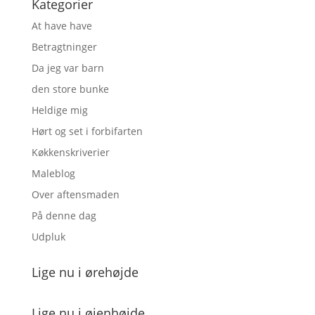
Kategorier
At have have
Betragtninger
Da jeg var barn
den store bunke
Heldige mig
Hørt og set i forbifarten
Køkkenskriverier
Maleblog
Over aftensmaden
På denne dag
Udpluk
Lige nu i ørehøjde
Lige nu i øjenhøjde