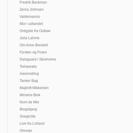
Fredrik Backman
Zenia Johnsen
Valdemarsro
Mor i udlandet
Ordgylle fra Outlaw
Julia Lahme
Om Anne Bredahl
Fyrsten og Fruen
Dalsgaard i Skivholme
Twinpeaks
marensblog
Tanker Bag
Majbritt Mikkelsen
Miriams Blok
Nom de Mie
Blogsbjerg
Sneglcille
Live fra Lolland
Omveje