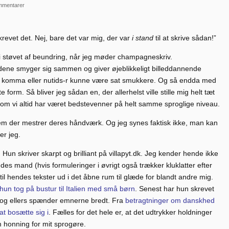
mmentarer
revet det. Nej, bare det var mig, der var
i stand
til at skrive sådan!”
i støvet af beundring, når jeg møder champagneskriv.
rdene smyger sig sammen og giver øjeblikkeligt billeddannende
e komma eller nutids-r kunne være sat smukkere. Og så endda med
 form. Så bliver jeg sådan en, der allerhelst ville stille mig helt tæt
om vi altid har været bedstevenner på helt samme sproglige niveau.
em der mestrer deres håndværk. Og jeg synes faktisk ikke, man kan
r jeg.
Hun skriver skarpt og brilliant på villapyt.dk. Jeg kender hende ikke
es mand (hvis formuleringer i øvrigt også trækker kluklatter efter
ks til hendes tekster ud i det åbne rum til glæde for blandt andre mig.
hun tog på bustur til Italien med små børn
. Senest har hun skrevet
 og ellers spænder emnerne bredt. Fra
betragtninger om danskhed
t bosætte sig i
. Fælles for det hele er, at det udtrykker holdninger
 honning for mit sprogøre.