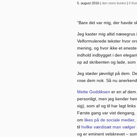
5. august 2016
|
den store bunke
|
0 Ko
“Bare det var mig, der havde sk
Jeg kaster mig altid næsegrus 
Velformulerede tekster hvor o
mening, og hvor ikke et enest
indhold indbygget i den elegante
op ad skribenten og lade, som 
Jeg støder jævnligt på dem. D
rose dem nok. Så nu anerkende
Mette Goddiksen
er en af dem. 
personligt, men jeg kender hend
sig), som af og til har lagt lin
Første gang var vist dengang,
om
likes på de sociale medier
,
til
hvilke værdisæt man vælger a
og er eminent velskrevet – som