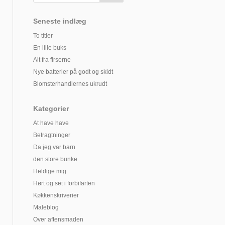
Seneste indlæg
To titler
En lille buks
Alt fra firserne
Nye batterier på godt og skidt
Blomsterhandlernes ukrudt
Kategorier
At have have
Betragtninger
Da jeg var barn
den store bunke
Heldige mig
Hørt og set i forbifarten
Køkkenskriverier
Maleblog
Over aftensmaden