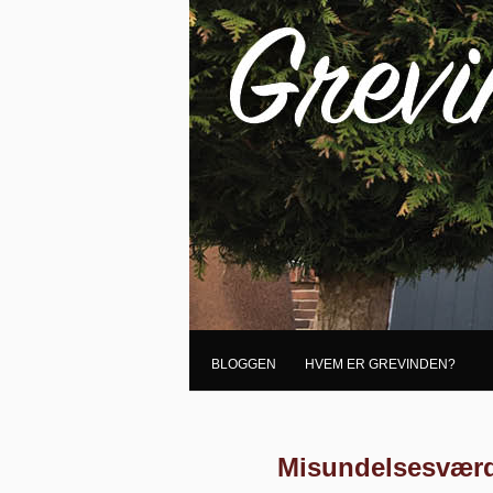
BLOGGEN
HVEM ER GREVINDEN?
Misundelsesværdi