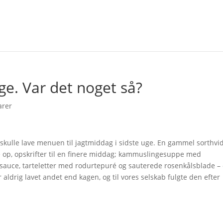
e. Var det noget så?
arer
i skulle lave menuen til jagtmiddag i sidste uge. En gammel sorthvi
e op, opskrifter til en finere middag; kammuslingesuppe med
sauce, tarteletter med rodurtepuré og sauterede rosenkålsblade –
r aldrig lavet andet end kagen, og til vores selskab fulgte den efter