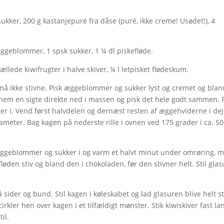
kker, 200 g kastanjepuré fra dåse (puré, ikke creme! Usødet!), 4
ggeblommer, 1 spsk sukker, 1 ¼ dl piskefløde.
ællede kiwifrugter i halve skiver, ¼ l letpisket flødeskum.
må ikke stivne. Pisk æggeblommer og sukker lyst og cremet og blan
m en sigte direkte ned i massen og pisk det hele godt sammen. 
er i. Vend først halvdelen og dernæst resten af æggehviderne i dej
meter. Bag kagen på nederste rille i ovnen ved 175 grader i ca. 50
 æggeblommer og sukker i og varm et halvt minut under omrøring, 
 fløden stiv og bland den i chokoladen, før den stivner helt. Stil gla
ider og bund. Stil kagen i køleskabet og lad glasuren blive helt st
rkler hen over kagen i et tilfældigt mønster. Stik kiwiskiver fast la
il.