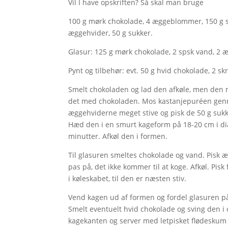
Vil I have opskriften? Så skal man bruge
100 g mørk chokolade, 4 æggeblommer, 150 g su
æggehvider, 50 g sukker.
Glasur: 125 g mørk chokolade, 2 spsk vand, 2 æ
Pynt og tilbehør: evt. 50 g hvid chokolade, 2 skr
Smelt chokoladen og lad den afkøle, men den 
det med chokoladen. Mos kastanjepuréen genne
æggehviderne meget stive og pisk de 50 g sukk
Hæd den i en smurt kageform på 18-20 cm i dia
minutter. Afkøl den i formen.
Til glasuren smeltes chokolade og vand. Pisk
pas på, det ikke kommer til at koge. Afkøl. Pisk
i køleskabet, til den er næsten stiv.
Vend kagen ud af formen og fordel glasuren på s
Smelt eventuelt hvid chokolade og sving den i ci
kagekanten og server med letpisket flødeskum t