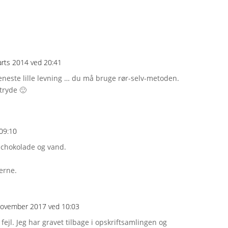
arts 2014 ved 20:41
 eneste lille levning … du må bruge rør-selv-metoden.
rtryde 🙂
09:10
s chokolade og vand.
erne.
november 2017 ved 10:03
n fejl. Jeg har gravet tilbage i opskriftsamlingen og