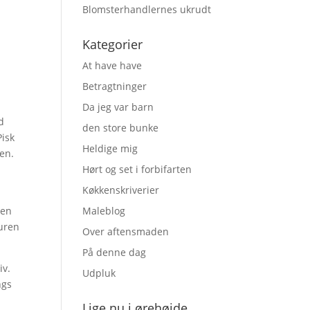
Blomsterhandlernes ukrudt
Kategorier
At have have
Betragtninger
Da jeg var barn
d
den store bunke
Pisk
Heldige mig
en.
Hørt og set i forbifarten
Køkkenskriverier
men
Maleblog
suren
Over aftensmaden
På denne dag
iv.
Udpluk
ngs
Lige nu i ørehøjde