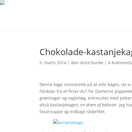
Chokolade-kastanjekag
5. marts 2014
|
den store bunke
|
4 Komment
Denne kage insisterede på at ville bages, da v
fotokopi fra et firser-ALT for Damerne popped
grøntsager og vagtelæg, entrecotes med peber
altså kastanjekagen,
en drøm af kalorier
. Jeg ha
fasansuppe og indbagt rådyrfilet.