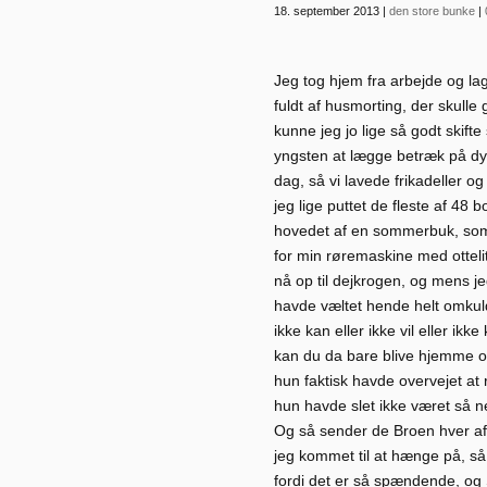
18. september 2013
|
den store bunke
|
Jeg tog hjem fra arbejde og l
fuldt af husmorting, der skulle 
kunne jeg jo lige så godt skift
yngsten at lægge betræk på d
dag, så vi lavede frikadeller og
jeg lige puttet de fleste af 48 b
hovedet af en sommerbuk, som v
for min røremaskine med ottel
nå op til dejkrogen, og mens je
havde væltet hende helt omkuld
ikke kan eller ikke vil eller i
kan du da bare blive hjemme og 
hun faktisk havde overvejet at r
hun havde slet ikke været så ne
Og så sender de Broen hver aft
jeg kommet til at hænge på, så
fordi det er så spændende, og S