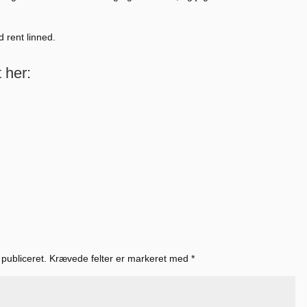
d rent linned.
t her:
 publiceret.
Krævede felter er markeret med
*