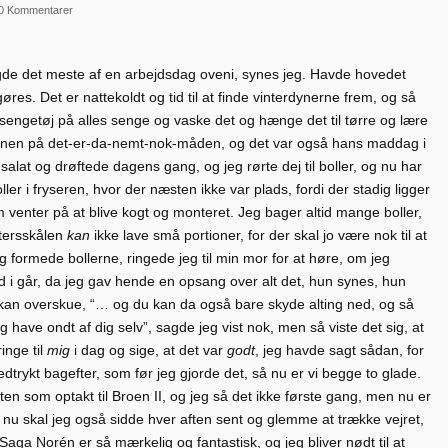
0 Kommentarer
agde det meste af en arbejdsdag oveni, synes jeg. Havde hovedet
gøres. Det er nattekoldt og tid til at finde vinterdynerne frem, og så
e sengetøj på alles senge og vaske det og hænge det til tørre og lære
ynen på det-er-da-nemt-nok-måden, og det var også hans maddag i
 salat og drøftede dagens gang, og jeg rørte dej til boller, og nu har
oller i fryseren, hvor der næsten ikke var plads, fordi der stadig ligger
enter på at blive kogt og monteret. Jeg bager altid mange boller,
itersskålen
kan
ikke lave små portioner, for der skal jo være nok til at
g formede bollerne, ringede jeg til min mor for at høre, om jeg
 i går, da jeg gav hende en opsang over alt det, hun synes, hun
kke kan overskue, “… og du kan da også bare skyde alting ned, og så
have ondt af dig selv”, sagde jeg vist nok, men så viste det sig, at
inge til
mig
i dag og sige, at det var
godt
, jeg havde sagt sådan, for
dtrykt bagefter, som før jeg gjorde det, så nu er vi begge to glade.
en som optakt til Broen II, og jeg så det ikke første gang, men nu er
 nu skal jeg også sidde hver aften sent og glemme at trække vejret,
aga Norén er så mærkelig og fantastisk, og jeg bliver nødt til at