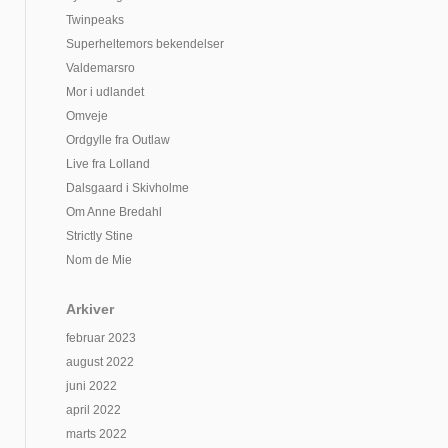
Twinpeaks
Superheltemors bekendelser
Valdemarsro
Mor i udlandet
Omveje
Ordgylle fra Outlaw
Live fra Lolland
Dalsgaard i Skivholme
Om Anne Bredahl
Strictly Stine
Nom de Mie
Arkiver
februar 2023
august 2022
juni 2022
april 2022
marts 2022