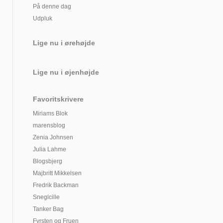
På denne dag
Udpluk
Lige nu i ørehøjde
Lige nu i øjenhøjde
Favoritskrivere
Miriams Blok
marensblog
Zenia Johnsen
Julia Lahme
Blogsbjerg
Majbritt Mikkelsen
Fredrik Backman
Sneglcille
Tanker Bag
Fyrsten og Fruen