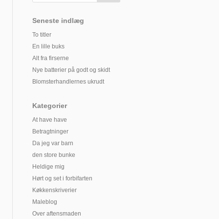
Seneste indlæg
To titler
En lille buks
Alt fra firserne
Nye batterier på godt og skidt
Blomsterhandlernes ukrudt
Kategorier
At have have
Betragtninger
Da jeg var barn
den store bunke
Heldige mig
Hørt og set i forbifarten
Køkkenskriverier
Maleblog
Over aftensmaden